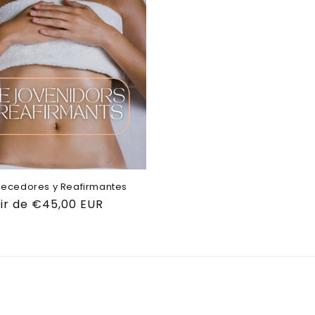
necedores y Reafirmantes
o
tir de €45,00 EUR
al