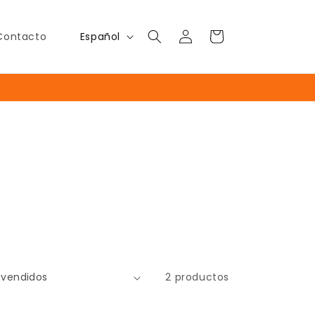
Iniciar
I
Carrito
Español
Contacto
sesión
d
i
o
m
a
2 productos